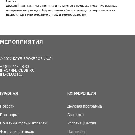
Состав
Двухслойная. Тактильно приятна и не мнется в процессе носки. Не вызывает
аллергических реакций. Гигроскопична - быстро отводит влагу и высыхает.
Выдерживает многократную стирку и термообработку.
МЕРОПРИЯТИЯ
© 2022 КЛУБ БРОКЕРОВ ИФЛ
+7 812 448 68 30
INFO@IFL-CLUB.RU
IFL-CLUB.RU
ГЛАВНАЯ
КОНФЕРЕНЦИЯ
Новости
Деловая программа
Партнеры
Эксперты
Почетные гости и эксперты
Условия участия
Фото и видео архив
Партнеры