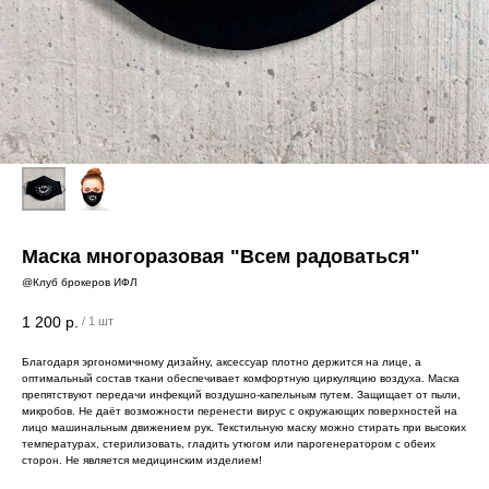
Маска многоразовая "Всем радоваться"
@Клуб брокеров ИФЛ
1 200
р.
/
1 шт
Благодаря эргономичному дизайну, аксессуар плотно держится на лице, а
оптимальный состав ткани обеспечивает комфортную циркуляцию воздуха. Маска
препятствуют передачи инфекций воздушно-капельным путем. Защищает от пыли,
микробов. Не даёт возможности перенести вирус с окружающих поверхностей на
лицо машинальным движением рук. Текстильную маску можно стирать при высоких
температурах, стерилизовать, гладить утюгом или парогенератором с обеих
сторон. Не является медицинским изделием!